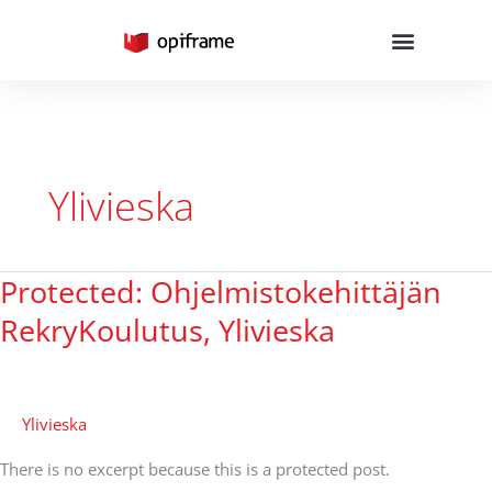
Skip
to
content
Ylivieska
Protected: Ohjelmistokehittäjän
Protected:
Ohjelmistokehittäjän
RekryKoulutus, Ylivieska
RekryKoulutus,
Ylivieska
Ylivieska
There is no excerpt because this is a protected post.