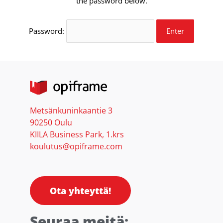
the password below.
Password:
Metsänkuninkaantie 3
90250 Oulu
KIILA Business Park, 1.krs
koulutus@opiframe.com
Ota yhteyttä!
Seuraa meitä: