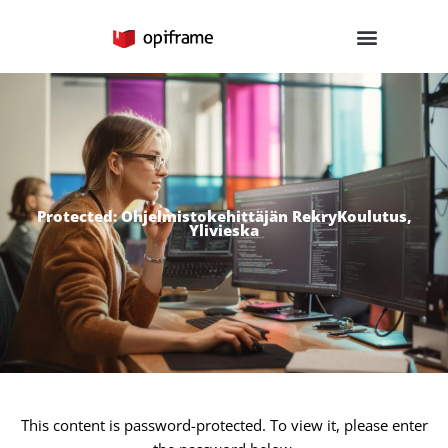
Skip
to
content
Protected: Ohjelmistokehittäjän RekryKoulutus,
Ylivieska
This content is password-protected. To view it, please enter