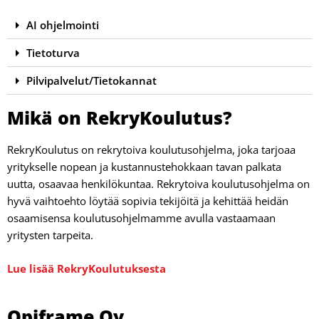
AI ohjelmointi
Tietoturva
Pilvipalvelut/Tietokannat
Mikä on RekryKoulutus?
RekryKoulutus on rekrytoiva koulutusohjelma, joka tarjoaa
yritykselle nopean ja kustannustehokkaan tavan palkata
uutta, osaavaa henkilökuntaa. Rekrytoiva koulutusohjelma on
hyvä vaihtoehto löytää sopivia tekijöitä ja kehittää heidän
osaamisensa koulutusohjelmamme avulla vastaamaan
yritysten tarpeita.
Lue lisää RekryKoulutuksesta
Opiframe Oy