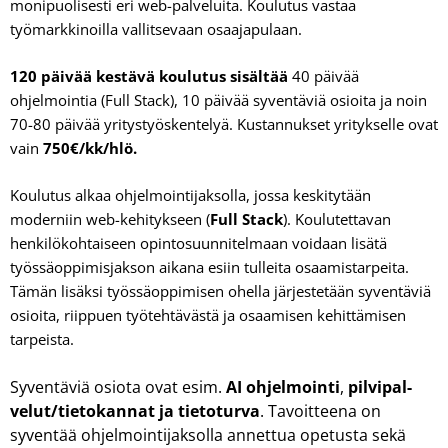
monipuolisesti eri web-palveluita. Koulutus vastaa
työmarkkinoilla vallitsevaan osaajapulaan.
120 päivää kestävä koulutus sisältää
40 päivää
ohjelmointia (Full Stack), 10 päivää syventäviä osioita ja noin
70-80 päivää yritystyöskentelyä. Kustannukset yritykselle ovat
vain
750€/kk/hlö.
Koulutus alkaa ohjelmointijaksolla, jossa keskitytään
moderniin web-kehitykseen (
Full Stack
). Koulutettavan
henkilökohtaiseen opintosuunnitelmaan voidaan lisätä
työssäoppimisjakson aikana esiin tulleita osaamistarpeita.
Tämän lisäksi työssäoppimisen ohella järjestetään syventäviä
osioita, riippuen työtehtävästä ja osaamisen kehittämisen
tarpeista.
Syventäviä osiota ovat esim.
AI ohjelmointi
,
pilvipal­
velut/
tietokannat
ja tietoturva
. Tavoitteena on
syventää ohjelmointijak­solla annettua opetusta sekä