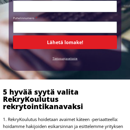
Puhelinnumero
Lähetä lomake!
Tietosuojaseloste
5 hyvää syytä valita
RekryKoulutus
rekrytointikanavaksi
1. RekryKoulutus hoidetaan avaimet käteen -periaatteella:
hoidamme hakijoiden esikarsinnan ja esittelemme yrityksen