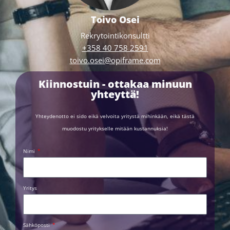
Toivo Osei
Rekrytointikonsultti
+358 40 758 2591
toivo.osei@opiframe.com
Kiinnostuin - ottakaa minuun
yhteyttä!
Yhteydenotto ei sido eikä velvoita yritystä mihinkään, eikä tästä
muodostu yritykselle mitään kustannuksia!
Nimi
Yritys
Sähköposti