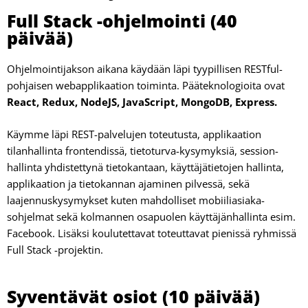
Full Stack -ohjelmointi (40
päivää)
Ohjelmointijakson aikana käydään läpi tyypillisen RESTful-
poh­jaisen webapplikaation toiminta. Pääteknologioita ovat
React, Redux, NodeJS, JavaScript, MongoDB, Express.
Käymme läpi REST-palvelujen toteutusta, applikaation
tilanhallinta frontendissä, tietoturva-kysymyksiä, session­
hallinta yhdistettynä tietokantaan, käyttäjätietojen hallin­ta,
applikaation ja tietokannan ajaminen pilvessä, sekä
laajennuskysymykset kuten mahdolliset mobiiliasiaka­
sohjelmat sekä kolmannen osapuolen käyttäjänhallinta esim.
Facebook. Lisäksi koulutettavat toteuttavat pienis­sä ryhmissä
Full Stack -projektin.
Syventävät osiot (10 päivää)