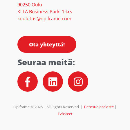
90250 Oulu
KIILA Business Park, 1.krs
koulutus@opiframe.com
Ota yhteyttä!
Seuraa meitä:
F
L
I
a
i
n
c
n
s
e
k
t
Opiframe © 2025 – All Rights Reserved. |
Tietosuojaseloste
|
b
e
a
Evästeet
o
d
g