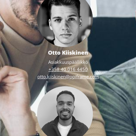
Otto Kiiskinen
Asiakkuuspäällikkö
+358 40 016 4450
otto.kiiskinen@opiframe.com