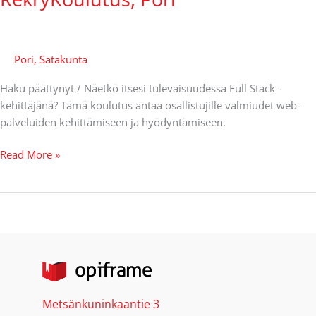
-
kehittäjän
RekryKoulutus,
Pori
Pori
,
Satakunta
Haku päättynyt / Näetkö itsesi tulevaisuudessa Full Stack -
kehittäjänä? Tämä koulutus antaa osallistujille valmiudet web-
palveluiden kehittämiseen ja hyödyntämiseen.
Read More »
Metsänkuninkaantie 3