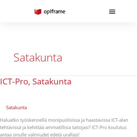
Skip
to
content
Satakunta
ICT-Pro, Satakunta
ICT-
Pro,
Satakunta
Satakunta
Haluatko työskennellä monipuolisissa ja haastavissa ICT-alan
tehtävissä ja kehittää ammatillisia taitojasi? ICT-Pro koulutus
antaa sinulle valmiudet edetä urallasi!