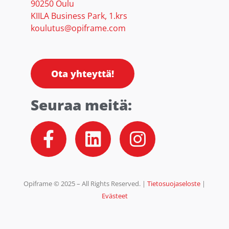
90250 Oulu
KIILA Business Park, 1.krs
koulutus@opiframe.com
Ota yhteyttä!
Seuraa meitä:
F
L
I
a
i
n
c
n
s
e
k
t
Opiframe © 2025 – All Rights Reserved. |
Tietosuojaseloste
|
b
e
a
Evästeet
o
d
g