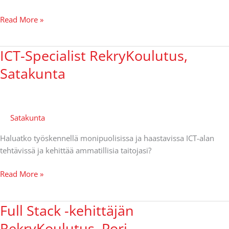
Read More »
ICT-Specialist RekryKoulutus,
ICT-
Specialist
Satakunta
RekryKoulutus,
Satakunta
Satakunta
Haluatko työskennellä monipuolisissa ja haastavissa ICT-alan
tehtävissä ja kehittää ammatillisia taitojasi?
Read More »
Full Stack -kehittäjän
Full
Stack
RekryKoulutus, Pori