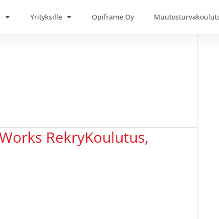
e
Yrityksille
Opiframe Oy
Muutosturvakoulut
eWorks RekryKoulutus,