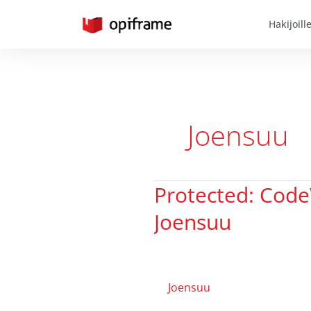
Skip
Hakijoill
to
content
Joensuu
Protected: Cod
Protected:
CodeWorks
Joensuu
RekryKoulutus,
Joensuu
Joensuu