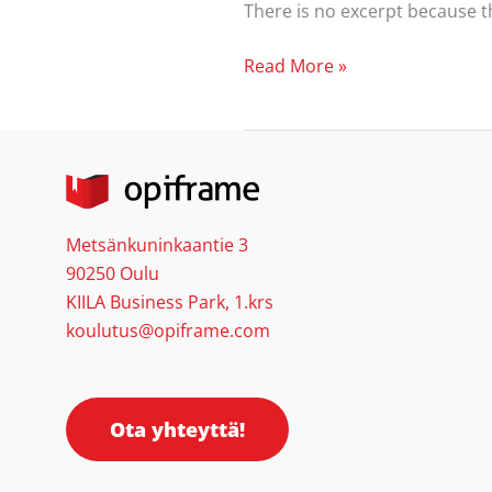
There is no excerpt because th
Read More »
Metsänkuninkaantie 3
90250 Oulu
KIILA Business Park, 1.krs
koulutus@opiframe.com
Ota yhteyttä!