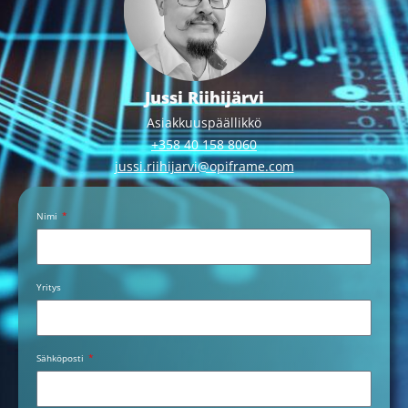
Jussi Riihijärvi
Asiakkuuspäällikkö
+358 40 158 8060
jussi.riihijarvi@opiframe.com
Nimi
Yritys
Sähköposti