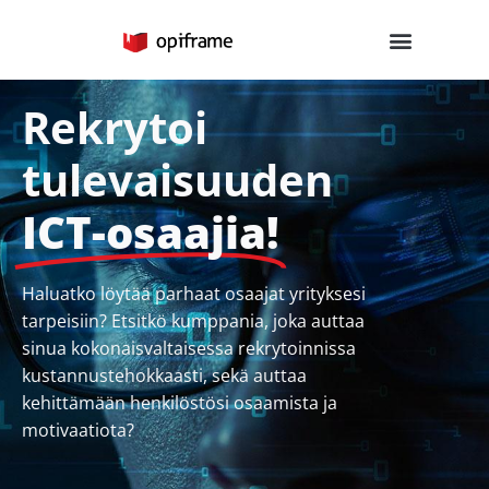
Skip
to
content
Rekrytoi
tulevaisuuden
ICT-osaajia!
Haluatko löytää parhaat osaajat yrityksesi
tarpeisiin? Etsitkö kumppania, joka auttaa
sinua kokonaisvaltaisessa rekrytoinnissa
kustannustehokkaasti, sekä auttaa
kehittämään henkilöstösi osaamista ja
motivaatiota?