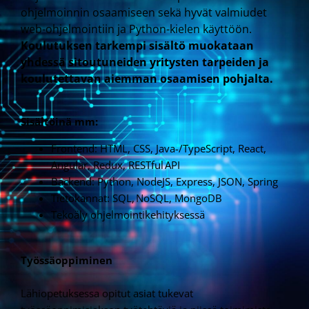
ohjelmoinnin osaamiseen sekä hyvät valmiudet
web-ohjelmointiin ja Python-kielen käyttöön.
Koulutuksen tarkempi sisältö muokataan
yhdessä sitoutuneiden yritysten tarpeiden ja
koulutettavan aiemman osaamisen pohjalta.
Sisältöinä mm:
Frontend: HTML, CSS, Java-/TypeScript, React,
Angular, Redux, RESTful API
Backend: Python, NodeJS, Express, JSON, Spring
Tietokannat: SQL, NoSQL, MongoDB
Tekoäly ohjelmointikehityksessä
Työssäoppiminen
Lähiopetuksessa opitut asiat tukevat