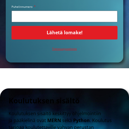
Puhelinnumero
Lähetä lomake!
Tietosuojaseloste
Koulutuksen sisältö
Koulutuksen sisältö keskittyy ohjelmointiin
ja
pääkielinä ovat
MERN
sekä
Python
.
Koulutus
tarjoaa koulutettaville vahvan perustan