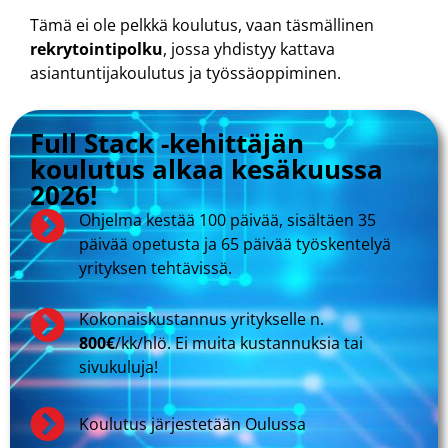
Tämä ei ole pelkkä koulutus, vaan täsmällinen
rekrytointipolku
, jossa yhdistyy kattava
asiantuntijakoulutus ja työssäoppiminen.
Full Stack -kehittäjän
koulutus alkaa kesäkuussa
2026!
Ohjelma kestää 100 päivää, sisältäen 35
päivää opetusta ja 65 päivää työskentelyä
yrityksen tehtävissä.
Kokonaiskustannus yritykselle n.
800€
/kk/hlö. Ei muita kustannuksia tai
sivukuluja!
Koulutus järjestetään Oulussa