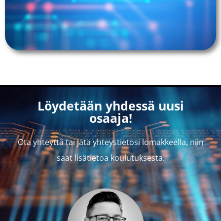
Löydetään yhdessä uusi
osaaja!
Ota yhteyttä tai jätä yhteystietosi lomakkeella, niin
saat lisätietoa koulutuksesta.