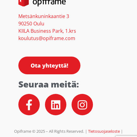
Metsänkuninkaantie 3
90250 Oulu
KIILA Business Park, 1.krs
koulutus@opiframe.com
Ota yhteyttä!
Seuraa meitä:
F
L
I
a
i
n
c
n
s
e
k
t
Opiframe © 2025 – All Rights Reserved. |
Tietosuojaseloste
|