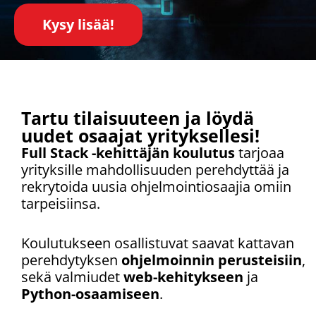
Kysy lisää!
Tartu tilaisuuteen ja löydä
uudet osaajat yrityksellesi!
Full Stack -kehittäjän koulutus
tarjoaa
yrityksille mahdollisuuden perehdyttää ja
rekrytoida uusia ohjelmointiosaajia omiin
tarpeisiinsa.
Koulutukseen osallistuvat saavat kattavan
perehdytyksen
ohjelmoinnin perusteisiin
,
sekä valmiudet
web-kehitykseen
ja
Python-osaamiseen
.