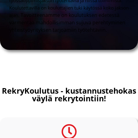
työssäoppimisjakson työtehtäviä ja niissä toimimista.
Koulutettavilla on kouluttajien tuki käytössä koko jakson
Tavoitteenamme on koulutuksen edetessä
ajan.
varmentaa mahdollisimman sujuva perehtyminen
yhteistyöyrityksen tarjoamiin työtehtäviin.
RekryKoulutus - kustannustehokas
väylä rekrytointiin!