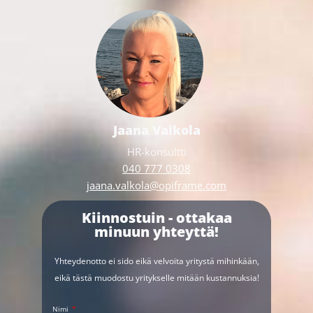
Jaana Valkola
HR-konsultti
040 777 0308
jaana.valkola@opiframe.com
Kiinnostuin - ottakaa
minuun yhteyttä!
Yhteydenotto ei sido eikä velvoita yritystä mihinkään,
eikä tästä muodostu yritykselle mitään kustannuksia!
Nimi