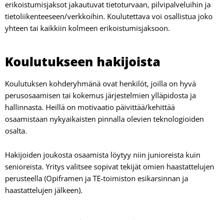
erikoistumisjaksot jakautuvat tietoturvaan, pilvipalveluihin ja
tietoliikenteeseen/verkkoihin. Koulutettava voi osallistua joko
yhteen tai kaikkiin kolmeen erikoistumisjaksoon.
Koulutukseen hakijoista
Koulutuksen kohderyhmänä ovat henkilöt, joilla on hyvä
perusosaamisen tai kokemus järjestelmien ylläpidosta ja
hallinnasta. Heillä on motivaatio päivittää/kehittää
osaamistaan nykyaikaisten pinnalla olevien teknologioiden
osalta.
Hakijoiden joukosta osaamista löytyy niin junioreista kuin
senioreista. Yritys valitsee sopivat tekijät omien haastattelujen
perusteella (Opiframen ja TE-toimiston esikarsinnan ja
haastattelujen jälkeen).