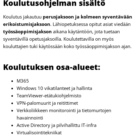
Koulutusohjelman sisältö
Koulutus jakautuu
perusjaksoon ja kolmeen syventävään
erikoistumisjaksoon
. Lähiopetuksessa opitut asiat viedään
työssäoppimisjakson
aikana käytäntöön, jota tuetaan
syventävillä opetusjaksoilla. Koulutettavilla on myös
kouluttajien tuki käytössään koko työssäoppimisjakson ajan.
Koulutuksen osa-alueet:
M365
Windows 10 vikatilanteet ja hallinta
TeamViewer-etätukiohjelmisto
VPN-palomuurit ja reitittimet
Verkkoliikkeen monitorointi ja tietomurtojen
havainnointi
Active Directory ja pilvihallittu IT-infra
Virtualisointitekniikat