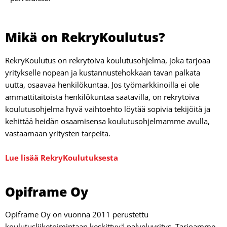
Mikä on RekryKoulutus?
RekryKoulutus on rekrytoiva koulutusohjelma, joka tarjoaa
yritykselle nopean ja kustannustehokkaan tavan palkata
uutta, osaavaa henkilökuntaa. Jos työmarkkinoilla ei ole
ammattitaitoista henkilökuntaa saatavilla, on rekrytoiva
koulutusohjelma hyvä vaihtoehto löytää sopivia tekijöitä ja
kehittää heidän osaamisensa koulutusohjelmamme avulla,
vastaamaan yritysten tarpeita.
Lue lisää RekryKoulutuksesta
Opiframe Oy
Opiframe Oy on vuonna 2011 perustettu
koulutusliiketoimintaan keskittyvä palveluyritys. Tarjoamme