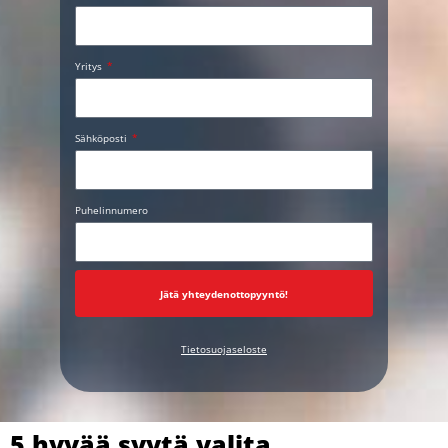
Yritys
Sähköposti
Puhelinnumero
Jätä yhteydenottopyyntö!
Tietosuojaseloste
5 hyvää syytä valita