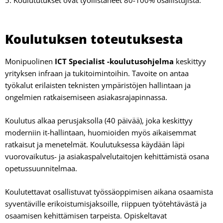
5. Koulututukset ovat työllistäneet 80-100% osallistujista.
Koulutuksen toteutuksesta
Monipuolinen
ICT Specialist -koulutusohjelma
keskittyy
yrityksen infraan ja tukitoimintoihin. Tavoite on antaa
työkalut erilaisten teknisten ympäristöjen hallintaan ja
ongelmien ratkaisemiseen asiakasrajapinnassa.
Koulutus alkaa perusjaksolla (40 päivää), joka keskittyy
moderniin it-hallintaan, huomioiden myös aikaisemmat
ratkaisut ja menetelmät. Koulutuksessa käydään läpi
vuorovaikutus- ja asiakaspalvelutaitojen kehittämistä osana
opetussuunnitelmaa.
Koulutettavat osallistuvat työssäoppimisen aikana osaamista
syventäville erikoistumisjaksoille, riippuen työtehtävästä ja
osaamisen kehittämisen tarpeista. Opiskeltavat