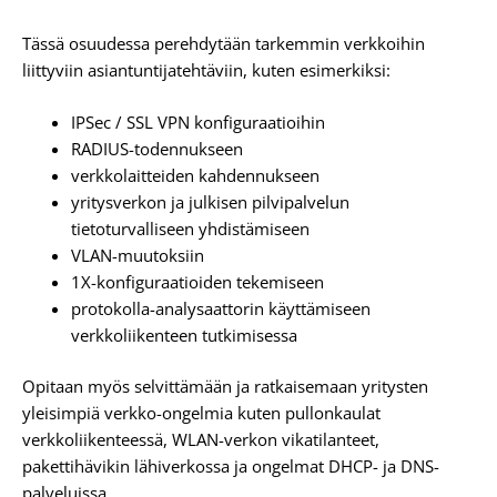
Tässä osuudessa perehdytään tarkemmin verkkoihin
liittyviin asiantuntijatehtäviin, kuten esimerkiksi:
IPSec / SSL VPN konfiguraatioihin
RADIUS-todennukseen
verkkolaitteiden kahdennukseen
yritysverkon ja julkisen pilvipalvelun
tietoturvalliseen yhdistämiseen
VLAN-muutoksiin
1X-konfiguraatioiden tekemiseen
protokolla-analysaattorin käyttämiseen
verkkoliikenteen tutkimisessa
Opitaan myös selvittämään ja ratkaisemaan yritysten
yleisimpiä verkko-ongelmia kuten pullonkaulat
verkkoliikenteessä, WLAN-verkon vikatilanteet,
pakettihävikin lähiverkossa ja ongelmat DHCP- ja DNS-
palveluissa.