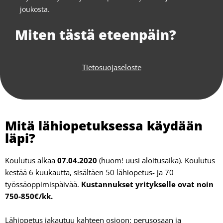
joukosta.
Miten tästä eteenpäin?
Tietosuojaseloste
Mitä lähiopetuksessa käydään
läpi?
Koulutus alkaa
07.04.2020
(huom! uusi aloitusaika). Koulutus
kestää 6 kuukautta, sisältäen 50 lähiopetus- ja 70
työssäoppimispäivää.
Kustannukset yritykselle ovat noin
750-850€/kk.
Lähiopetus jakautuu kahteen osioon: perusosaan ja