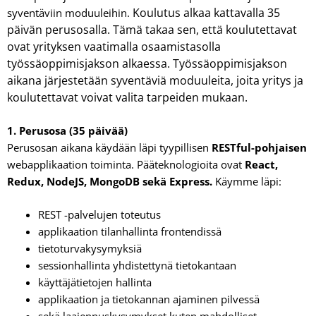
Koulutus alkaa kattavalla 35
syventäviin moduuleihin.
päivän perusosalla. Tämä takaa sen, että koulutettavat
ovat yrityksen vaatimalla osaamistasolla
työssäoppimisjakson alkaessa. Työssäoppimisjakson
aikana järjestetään syventäviä moduuleita, joita yritys ja
koulutettavat voivat valita tarpeiden mukaan.
1. Perusosa (35 päivää)
Perusosan aikana käydään läpi tyypillisen
RESTful-pohjaisen
webapplikaation toiminta. Pääteknologioita ovat
React,
Redux, NodeJS, MongoDB sekä Express.
Käymme läpi:
REST -palvelujen toteutus
applikaation tilanhallinta frontendissä
tietoturvakysymyksiä
sessionhallinta yhdistettynä tietokantaan
käyttäjätietojen hallinta
applikaation ja tietokannan ajaminen pilvessä