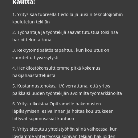
kautta:
1. Yritys saa tuoreella tiedolla ja uusiin teknologioihin
koulutetun tekijän
2. Työnantaja ja työntekijä saavat tutustua toisiinsa
harjoittelun aikana
3. Rekrytointipäätös tapahtuu, kun koulutus on
suoritettu hyväksytysti
4. Henkilöstökonsulttiemme pitkä kokemus
hakijahaastatteluista
5. Kustannustehokas; 1/6 verrattuna, että yritys
palkkaisi uuden työntekijän avoimilta työmarkkinoilta
6. Yritys ulkoistaa Opiframelle hakemusten
läpikäymisen, esivalinnan ja hoitaa koulutukseen
liittyvät sopimusasiat kuntoon
7. Yritys sitoutuu yhteistyöhön siinä vaiheessa, kun
löydämme yhteistyössä sopivan tekijän hakijoiden