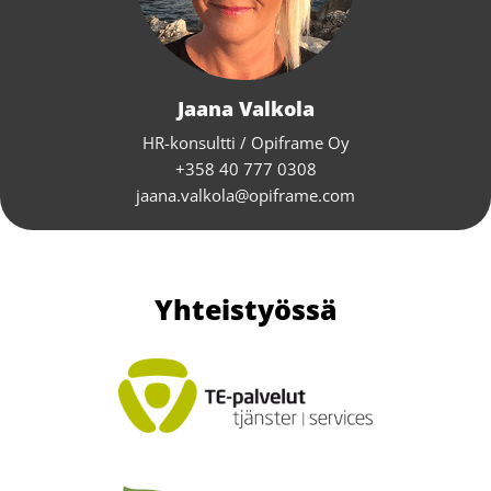
Jaana Valkola
HR-konsultti / Opiframe Oy
+358 40 777 0308
jaana.valkola@opiframe.com
Yhteistyössä