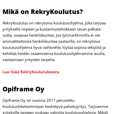
Mikä on RekryKoulutus?
RekryKoulutus on rekrytoiva koulutusohjelma, joka tarjoaa
yritykselle nopean ja kustannustehokkaan tavan palkata
uutta, osaavaa henkilökuntaa. Jos työmarkkinoilla ei ole
ammattitaitoista henkilökuntaa saatavilla, on rekrytoiva
koulutusohjelma hyvä vaihtoehto löytää sopivia tekijöitä ja
kehittää heidän osaamisensa koulutusohjelmamme avulla,
vastaamaan yritysten tarpeita.
Lue lisää RekryKoulutuksesta
Opiframe Oy
Opiframe Oy on vuonna 2011 perustettu
koulutusliiketoimintaan keskittyvä palveluyritys. Tarjoamme
yrityksille tarpeen mukaan valmiita koulutusohjelmia. Mikäli