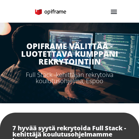
Skip
to
content
OPIFRAME VÄLITTÄÄ -
LUOTETTAVA KUMPPANI
REKRYTOINTIIN
Full Stack -kehittäjän rekrytoiva
koulutusohjelma, Espoo
7 hyvää syytä rekrytoida Full Stack -
kehittäjä koulutusohjelmamme