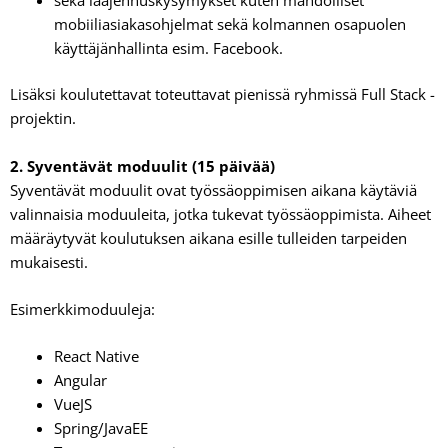
sekä laajennuskysymykset kuten mahdolliset
mobiiliasiakasohjelmat sekä kolmannen osapuolen
käyttäjänhallinta esim. Facebook.
Lisäksi koulutettavat toteuttavat pienissä ryhmissä Full Stack -
projektin.
2. Syventävät moduulit (15 päivää)
Syventävät moduulit ovat työssäoppimisen aikana käytäviä
valinnaisia moduuleita, jotka tukevat työssäoppimista. Aiheet
määräytyvät koulutuksen aikana esille tulleiden tarpeiden
mukaisesti.
Esimerkkimoduuleja:
React Native
Angular
VueJS
Spring/JavaEE