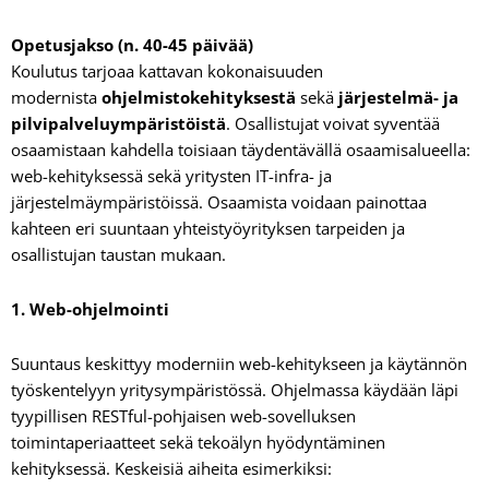
Opetusjakso (n. 40-45 päivää)
Koulutus tarjoaa kattavan kokonaisuuden
modernista
ohjelmistokehityksestä
sekä
järjestelmä- ja
pilvipalveluympäristöistä
. Osallistujat voivat syventää
osaamistaan kahdella toisiaan täydentävällä osaamisalueella:
web-kehityksessä sekä yritysten IT-infra- ja
järjestelmäympäristöissä. Osaamista voidaan painottaa
kahteen eri suuntaan yhteistyöyrityksen tarpeiden ja
osallistujan taustan mukaan.
1. Web-ohjelmointi
Suuntaus keskittyy moderniin web-kehitykseen ja käytännön
työskentelyyn yritysympäristössä. Ohjelmassa käydään läpi
tyypillisen RESTful-pohjaisen web-sovelluksen
toimintaperiaatteet sekä tekoälyn hyödyntäminen
kehityksessä. Keskeisiä aiheita esimerkiksi: