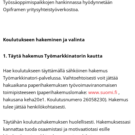
Työssäoppimispaikkojen hankinnassa hyödynnetään
Opiframen yritysyhteistyöverkostoa.
Koulutukseen hakeminen ja valinta
1.
Täytä hakemus Työmarkkinatorin kautta
Hae koulutukseen täyttämällä sähköinen hakemus
Työmarkkinatori-palvelussa. Vaihtoehtoisesti voit jättää
hakuaikana paperihakemuksen työvoimaviranomaisen
toimipisteeseen (paperihakemuslomake:
www.suomi.fi
,
hakusana keha20e1. Koulutusnumero 26058230). Hakemus
tulee jättää henkilökohtaisesti.
Täytähän koulutushakemuksen huolellisesti. Hakemuksessasi
kannattaa tuoda osaamistasi ja motivaatiotasi esille