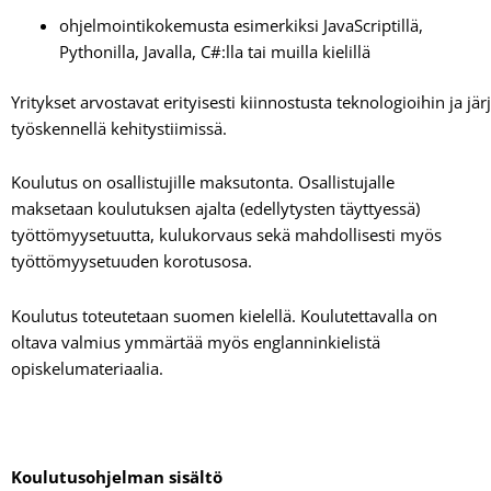
ohjelmointikokemusta esimerkiksi JavaScriptillä,
Pythonilla, Javalla, C#:lla tai muilla kielillä
Yritykset arvostavat erityisesti kiinnostusta teknologioihin ja 
työskennellä kehitystiimissä.
Koulutus on osallistujille maksutonta. Osallistujalle
maksetaan koulutuksen ajalta (edellytysten täyttyessä)
työttömyysetuutta, kulukorvaus sekä mahdollisesti myös
työttömyysetuuden korotusosa.
Koulutus toteutetaan suomen kielellä. Koulutettavalla on
oltava valmius ymmärtää myös englanninkielistä
opiskelumateriaalia.
Koulutusohjelman sisältö