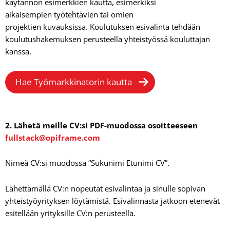
käytännön esimerkkien kautta, esimerkiksi
aikaisempien työtehtävien tai omien
projektien kuvauksissa. Koulutuksen esivalinta tehdään
koulutushakemuksen perusteella yhteistyössä kouluttajan
kanssa.
Hae Työmarkkinatorin kautta
2.
Lähetä meille
CV:si PDF-muodossa
osoitteeseen
fullstack@opiframe.com
Nimeä CV:si muodossa “Sukunimi Etunimi CV”.
Lähettämällä CV:n nopeutat esivalintaa ja sinulle sopivan
yhteistyöyrityksen löytämistä. Esivalinnasta jatkoon etenevät
esitellään yrityksille CV:n perusteella.