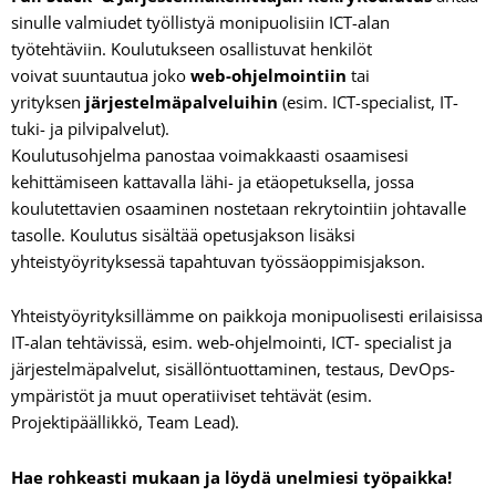
sinulle valmiudet työllistyä monipuolisiin ICT-alan
työtehtäviin. Koulutukseen osallistuvat henkilöt
voivat suuntautua joko
web-ohjelmointiin
tai
yrityksen
järjestelmäpalveluihin
(esim. ICT-specialist, IT-
tuki- ja pilvipalvelut).
Koulutusohjelma panostaa voimakkaasti osaamisesi
kehittämiseen kattavalla lähi- ja etäopetuksella, jossa
koulutettavien osaaminen nostetaan rekrytointiin johtavalle
tasolle. Koulutus sisältää opetusjakson lisäksi
yhteistyöyrityksessä tapahtuvan työssäoppimisjakson.
Yhteistyöyrityksillämme on paikkoja monipuolisesti erilaisissa
IT-alan tehtävissä, esim. web-ohjelmointi, ICT- specialist ja
järjestelmäpalvelut, sisällöntuottaminen, testaus, DevOps-
ympäristöt ja muut operatiiviset tehtävät (esim.
Projektipäällikkö, Team Lead).
Hae rohkeasti mukaan ja löydä unelmiesi työpaikka!