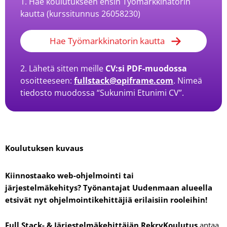
1. Hae koulutukseen ensin Työmarkkinatorin
kautta (kurssitunnus 26058230)
Hae Työmarkkinatorin kautta
2. Lähetä sitten meille
CV:si PDF-muodossa
osoitteeseen:
fullstack@opiframe.com
. Nimeä
tiedosto muodossa “Sukunimi Etunimi CV”.
Koulutuksen kuvaus
Kiinnostaako web-ohjelmointi tai
järjestelmäkehitys? Työnantajat Uudenmaan alueella
etsivät nyt ohjelmointikehittäjiä erilaisiin rooleihin!
Full Stack- & Järjestelmäkehittäjän RekryKoulutus
antaa