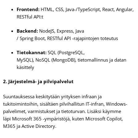
Frontend:
HTML, CSS, Java-/TypeScript, React, Angular,
RESTful API:t
Backend:
NodeJS, Express, Java
/ Spring Boot, RESTful API -rajapintojen toteutus
Tietokannat:
SQL (PostgreSQL,
MySQL), NoSQL (MongoDB), tietomallinnus ja datan
käsittely
2. Järjestelmä- ja pilvipalvelut
Suuntauksessa keskitytään yrityksen infraan ja
tukitoimintoihin, sisältäen pilvihallitun IT-infran, Windows-
palvelimet, varmistukset ja tietoturvan. Lisäksi käymme
läpi Microsoft 365 -ympäristöjä, kuten Microsoft Copilot,
M365 ja Active Directory.