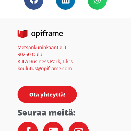
Metsänkuninkaantie 3
90250 Oulu
KIILA Business Park, 1.krs
koulutus@opiframe.com
Ota yhteyttä!
Seuraa meitä:
F
L
I