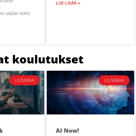
attavan
LUE LISÄÄ »
en väylän kohti
at koulutukset
UUSIMAA
UUSIMAA
&
AI Now!