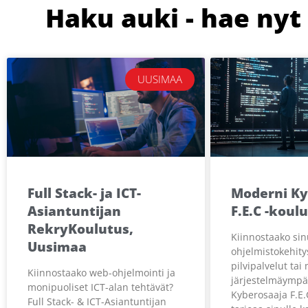
Haku auki - hae nyt
UUSIMAA
Full Stack- ja ICT-
Moderni Ky
Asiantuntijan
F.E.C -koul
RekryKoulutus,
Kiinnostaako si
Uusimaa
ohjelmistokehitys
pilvipalvelut tai
Kiinnostaako web-ohjelmointi ja
järjestelmäympä
monipuoliset ICT-alan tehtävät?
Kyberosaaja F.E.
Full Stack- & ICT-Asiantuntijan