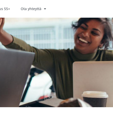
us 55+
Ota yhteyttä