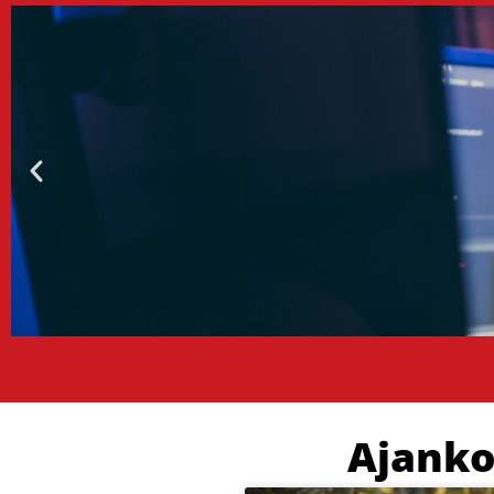
Route to Code, Oulu
Ajanko
Löydä yritykseesi uusia ICT-osaajia!