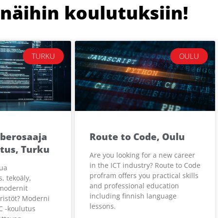
 näihin koulutuksiin!
TURKU
OULU
berosaaja
Route to Code, Oulu
utus, Turku
Are you looking for a new career
in the ICT industry? Route to Code
nua
profram offers you practical skills
, tekoäly,
and professional education
 modernit
including finnish language
ristöt? Moderni
lessons.
C -koulutus