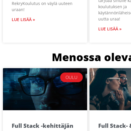
tarjoaa sinulle k
RekryKoulutus on väylä uuteen
koulutuksen ja
uraan!
käytännönläheis
uutta uraa!
LUE LISÄÄ »
LUE LISÄÄ »
Menossa olev
OULU
Full Stack -kehittäjän
Full Stack- 