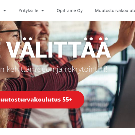
e
Yrityksille
Opiframe Oy
Muutosturvakoulut
 VÄLITTÄÄ
kehittämiseen ja rekrytointiin!
uutosturvakoulutus 55+