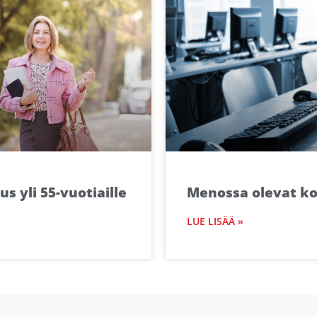
 yli 55-vuotiaille
Menossa olevat k
LUE LISÄÄ »