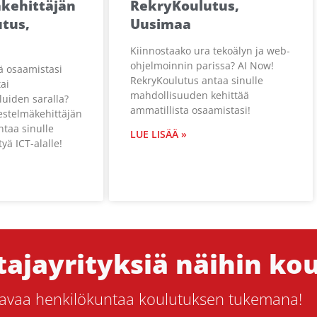
äkehittäjän
RekryKoulutus,
tus,
Uusimaa
Kiinnostaako ura tekoälyn ja web-
ohjelmoinnin parissa? AI Now!
ä osaamistasi
RekryKoulutus antaa sinulle
ai
mahdollisuuden kehittää
luiden saralla?
ammatillista osaamistasi!
jestelmäkehittäjän
taa sinulle
LUE LISÄÄ »
tyä ICT-alalle!
ajayrityksiä näihin kou
aavaa henkilökuntaa koulutuksen tukemana!