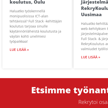
koulutus, Oulu
Järjestelm
RekryKoulu
Haluatko työskennellä
Uusimaa
monipuolisissa ICT-alan
tehtävissä? Full Stack -kehittäjän
Haluatko kehittä
koulutus tarjoaa sinulle
web-kehityksen t
käytännönläheistä koulutusta ja
järjestelmäpalve
väylän kohti unelmiesi
Full Stack- & Jär
työpaikkaa!
RekryKoulutus an
valmiudet työllis
LUE LISÄÄ »
LUE LISÄÄ »
Etsimme työnant
Rekrytoi os