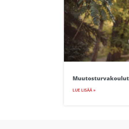
Lue lisää
Muutosturvakoulutus
LUE LISÄÄ »