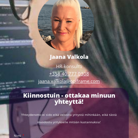
Jaana Valkola
HR-konsultti
+358 40 777 0308
jaana.valkola@opiframe.com
Kiinnostuin - ottakaa minuun
yhteyttä!
Yhteydenotto ei sido eikä velvoita yritystä mihinkään, eikä tästä
muodostu yritykselle mitään kustannuksia!
Nimi