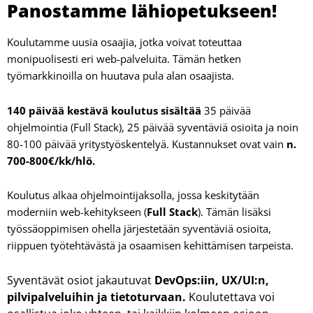
Panostamme lähiopetukseen!​
Koulutamme uusia osaajia, jotka voivat toteuttaa
monipuolisesti eri web-palveluita. Tämän hetken
työmarkkinoilla on huutava pula alan osaajista.
140 päivää kestävä koulutus sisältää
35 päivää
ohjelmointia (Full Stack), 25 päivää syventäviä osioita ja noin
80-100 päivää yritystyöskentelyä. Kustannukset ovat vain
n.
700-800€/kk/hlö.
Koulutus alkaa ohjelmointijaksolla, jossa keskitytään
moderniin web-kehitykseen (
Full Stack
). Tämän lisäksi
työssäoppimisen ohella järjestetään syventäviä osioita,
riippuen työtehtävästä ja osaamisen kehittämisen tarpeista.
Syventävät osiot jakautuvat
DevOps:iin, UX/UI:n,
pilvipal­veluihin ja tietoturvaan.
Koulutettava voi