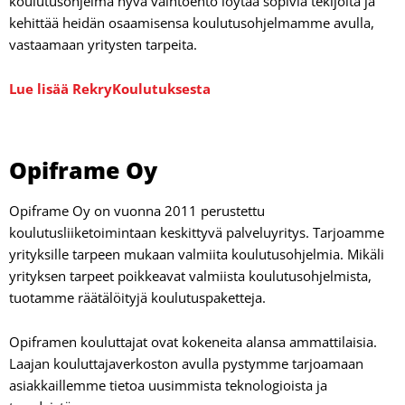
koulutusohjelma hyvä vaihtoehto löytää sopivia tekijöitä ja
kehittää heidän osaamisensa koulutusohjelmamme avulla,
vastaamaan yritysten tarpeita.
Lue lisää RekryKoulutuksesta
Opiframe Oy
Opiframe Oy on vuonna 2011 perustettu
koulutusliiketoimintaan keskittyvä palveluyritys. Tarjoamme
yrityksille tarpeen mukaan valmiita koulutusohjelmia. Mikäli
yrityksen tarpeet poikkeavat valmiista koulutusohjelmista,
tuotamme räätälöityjä koulutuspaketteja.
Opiframen kouluttajat ovat kokeneita alansa ammattilaisia.
Laajan kouluttajaverkoston avulla pystymme tarjoamaan
asiakkaillemme tietoa uusimmista teknologioista ja