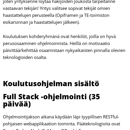
joten yrityksenne löytää hakijoiden joukosta tarpeitanne
vastaavan tekijän! Yritys valitsee sopivat tekijät omien
haastattelujen perusteella (Opiframen ja TE-toimiston
esikarsinnan ja haastattelujen jälkeen).
Koulutuksen kohderyhmänä ovat henkilöt, joilla on hyvä
perusosaaminen ohjelmoinnista. Heillä on motivaatio
päivittää/kehittää osaamistaan nykyaikaisten pinnalla olevien
teknologioiden osalta.
Koulutusohjelman sisältö
Full Stack -ohjelmointi (35
päivää)
Ohjelmointijakson aikana käydään läpi tyypillisen RESTful-
poh­jaisen webapplikaation toiminta. Pääteknologioita ovat