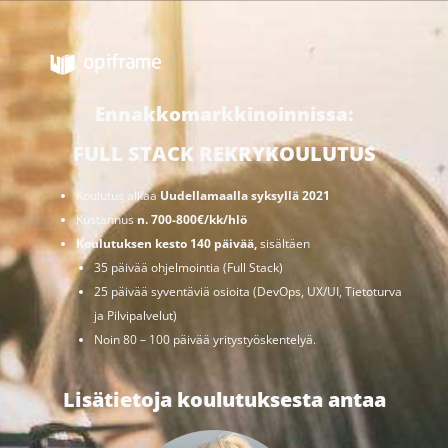
Ennakkomarkkinoinnissa:
FULL STACK REKRYKOULUTUS
Koulutus alkaa
Uudellamaalla syksyllä 2021
Kustannus
n. 700-800€/kk/hlö
Koulutuksen kesto 140 päivää,
sisältäen
35 päivää ohjelmointia (Full Stack)
25 päivää syventäviä osioita (DevOps, UX/UI, Tietoturva
ja Pilvipalvelut)
Noin 80 – 100 päivää yritystyöskentelyä.
Lisätietoja koulutuksesta antaa