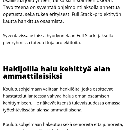
osallistua joko yhteen, tai kaikkiin kolmeen osioon.
Tavoitteena on syventää ohjelmointijak­solla annettua
opetusta, sekä tukea erityisesti Full Stack -projekti­työn
kautta hankittua osaamista.
Syventävissä osioissa hyödynnetään Full Stack -jaksolla
pienryhmissä toteutettuja projektitöitä.
Hakijoilla halu kehittyä alan
ammattilaisiksi
Koulutusohjelmaan valitaan henkilöitä, jotka osoittavat
haastattelutilanteessa vahvaa halua oman osaamisen
kehittymiseen. He näkevät itsensä tulevaisuudessa omassa
työtehtävässään alansa ammattilaisena.
Koulutusohjelmaan hakeutuu sekä senioreita että junioreita,