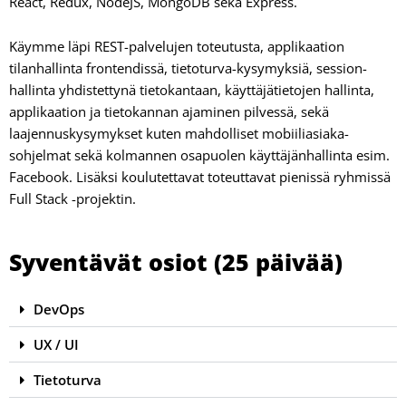
React, Redux, NodeJS, MongoDB sekä Express.
Käymme läpi REST-palvelujen toteutusta, applikaation
tilanhallinta frontendissä, tietoturva-kysymyksiä, session­
hallinta yhdistettynä tietokantaan, käyttäjätietojen hallin­ta,
applikaation ja tietokannan ajaminen pilvessä, sekä
laajennuskysymykset kuten mahdolliset mobiiliasiaka­
sohjelmat sekä kolmannen osapuolen käyttäjänhallinta esim.
Facebook. Lisäksi koulutettavat toteuttavat pienis­sä ryhmissä
Full Stack -projektin.
Syventävät osiot (25 päivää)
DevOps
UX / UI
Tietoturva